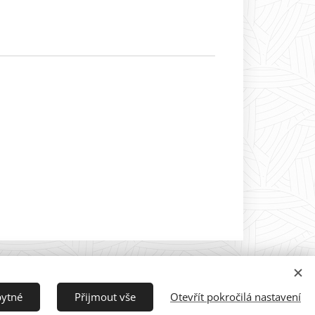
bytné
Přijmout vše
Otevřít pokročilá nastavení