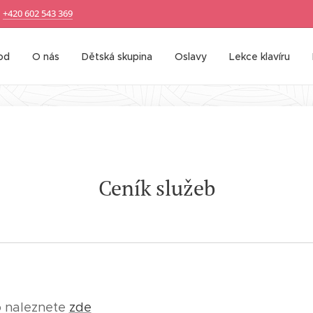
+420 602 543 369
od
O nás
Dětská skupina
Oslavy
Lekce klavíru
Ceník služeb
o naleznete
zde