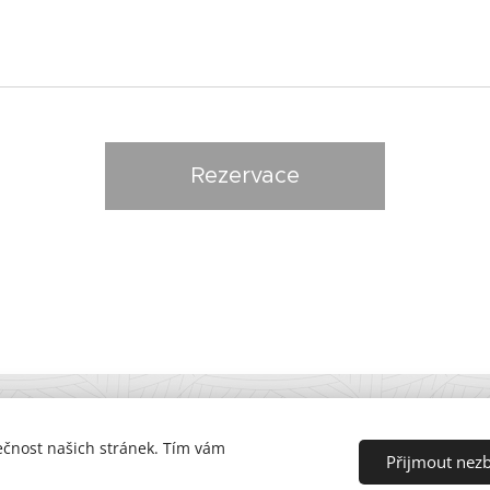
Rezervace
ečnost našich stránek. Tím vám
© 2021 Centrum OSKAR, Lidická 49, 602 00 Brno
Přijmout nez
Vytvořeno službou
Webnode
Cookies