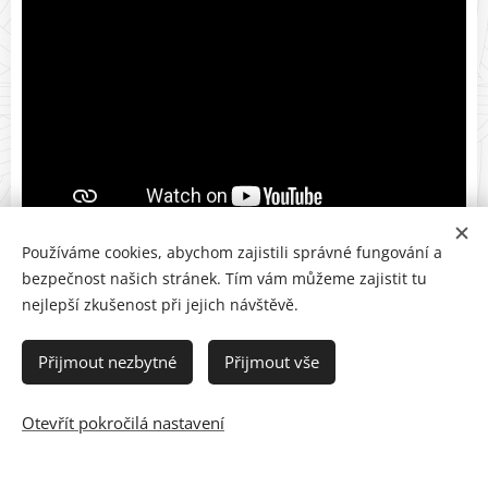
Používáme cookies, abychom zajistili správné fungování a
bezpečnost našich stránek. Tím vám můžeme zajistit tu
nejlepší zkušenost při jejich návštěvě.
Přijmout nezbytné
Přijmout vše
© 2021 Centrum OSKAR, Lidická 49, 602 00 Brno
Otevřít pokročilá nastavení
Vytvořeno službou
Webnode
Cookies