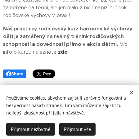
zaměřené na teorii, ale jen málo z nich nabízí trénink
rodičovské výchovy v praxi!
Náš praktický rodičovský kurz harmonické výchovy
dětí je zaměřený na reálný trénink rodičovských
schopností a dovedností přímo v akci s dětmi.
Víc
zde
info o kurzu naleznete
.
Share
Používáme cookies, abychom zajistili správné fungování a
bezpečnost našich stránek. Tím vám můžeme zajistit tu
nejlepší zkušenost při jejich návštěvě.
Přijmout nezbytné
Přijmout vše
© 2021 Centrum OSKAR, Lidická 49, 602 00 Brno