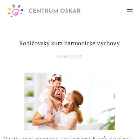
CENTRUM OSKAR
Rodičovský kurz harmonické výchovy
07.04.2022
Na trhu existuje mnoho rodičovských kurzů, které jsou