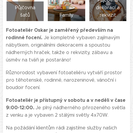
Půjčovna
Půjčovna
dekorací a
šatů
Family
rekvizit
Fotoateliér Oskar je zaměřený především na
rodinné focení.
Je kompletně vybaven zajímavým
nábytkem, originálními dekoracemi a spoustou
nádherných hraček, takže o rekvizity, zábavu a
úsměv na tváři je postaráno!
Různorodost vybavení fotoateliéru vytváří prostor
pro těhotenské, rodinné, narozeninové, vánoční i
boudoir focení.
Fotoateliér je přístupný v sobotu a v neděli v čase
9:00-12:00.
Je plný nádherného přirozeného světla
z venku a je vybaven 2 stálými světly 4x70W.
Na požádání klientům rádi zajistíme služby našich